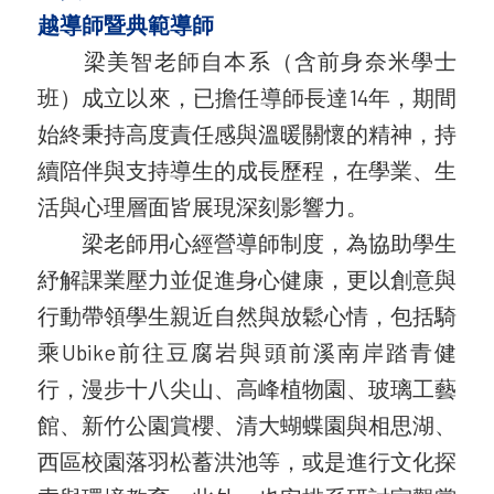
越導師暨典範導師
梁美智老師自本系（含前身奈米學士
班）成立以來，已擔任導師長達14年，期間
始終秉持高度責任感與溫暖關懷的精神，持
續陪伴與支持導生的成長歷程，在學業、生
活與心理層面皆展現深刻影響力。
梁老師用心經營導師制度，為協助學生
紓解課業壓力並促進身心健康，更以創意與
行動帶領學生親近自然與放鬆心情，包括騎
乘Ubike前往豆腐岩與頭前溪南岸踏青健
行，漫步十八尖山、高峰植物園、玻璃工藝
館、新竹公園賞櫻、清大蝴蝶園與相思湖、
西區校園落羽松蓄洪池等，或是進行文化探