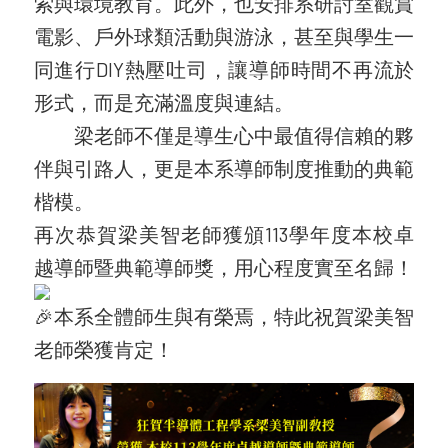
索與環境教育。此外，也安排系研討室觀賞
電影、戶外球類活動與游泳，甚至與學生一
同進行DIY熱壓吐司，讓導師時間不再流於
形式，而是充滿溫度與連結。
梁老師不僅是導生心中最值得信賴的夥
伴與引路人，更是本系導師制度推動的典範
楷模。
再次恭賀梁美智老師獲頒113學年度本校卓
越導師暨典範導師獎，用心程度實至名歸！
本系全體師生與有榮焉，特此祝賀梁美智
老師榮獲肯定！