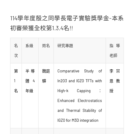
114學年度殷之同學長電子實驗獎學金-本系
初審榮獲全校第1.3.4名!!
名
系級
姓名
研究專題
指導
次
老師
第
半導
魏庭
Comparative Study of
李宗
1
體4
驊
In2O3 and IGZO TFTs with
恩教
名
年級
High-k Capping：
授
Enhanced Electrostatics
and Thermal Stability of
IGZO for M3D integration