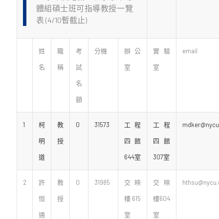
體組碩士班可指導教授一覽
表 (4/10暫截止)
姓
職
考
分機
辦公
實驗
email
名
稱
試
室
室
名
額
1
柯
教
0
31573
工程
工程
mdker@nycu.
明
授
四館
四館
道
644室
307室
2
許
教
0
31985
交映
交映
hthsu@nycu.
恒
授
樓615
樓604
通
室
室