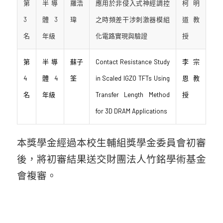
第
半導
羅浩
應用於非侵入式神經調控
柯明
3
體3
瑋
之時頻差干涉刺激器模組
道教
名
年級
化電路實現與驗證
授
第
半導
蘇子
Contact Resistance Study
李宗
4
體4
筌
in Scaled IGZO TFTs Using
恩教
名
年級
Transfer Length Method
授
for 3D DRAM Applications
本獎學金經過本校生輔組獎學金委員會初審
後，將初審結果送交財團法人竹銘學術基金
會複審。