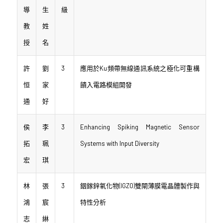
導
生
級
教
姓
授
名
許
劉
3
應用於Ku頻帶無線通訊系統之極化可重構
恒
家
饋入電路模組開發
通
好
侯
李
3
Enhancing Spiking Magnetic Sensor
拓
珮
Systems with Input Diversity
宏
琪
林
張
3
銦鎵鋅氧化物(IGZO)雙閘薄膜電晶體製作與
鴻
宸
特性分析
志
綝