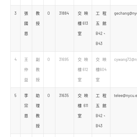
3
張
教
0
31884
交映
工程
gechang@nyc
國
授
樓613
五館
恩
室
B42、
B43
4
王
副
0
31695
交映
交映
cywang72@ny
仲
教
樓612
樓604
益
授
室
室
5
李
助
0
31635
交映
工程
telee@nycu.e
宗
理
樓611
五館
恩
教
室
B42、
授
B43