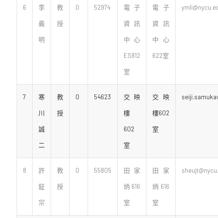
6
李
教
0
52974
電子
電子
ymli@nycu.e
義
授
資訊
資訊
明
中心
中心
ES812
622室
室
7
寒
教
0
54623
交映
交映
seiji.samuk
川
授
樓
樓602
誠
602
室
二
室
8
許
教
0
55805
田家
田家
sheujt@nycu.
鉦
授
炳616
炳616
宗
室
室