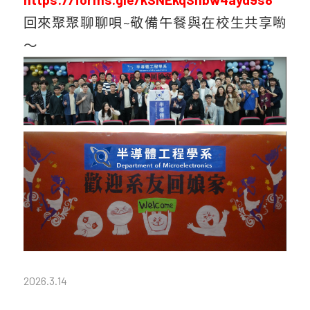
回來聚聚聊聊唄~敬備午餐與在校生共享喲
～
2026.3.14