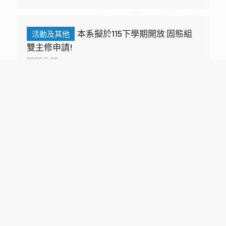
本系擬於115下學期開放 固態組
雙主修申請!
2026.5.28
1
2
3
›
»