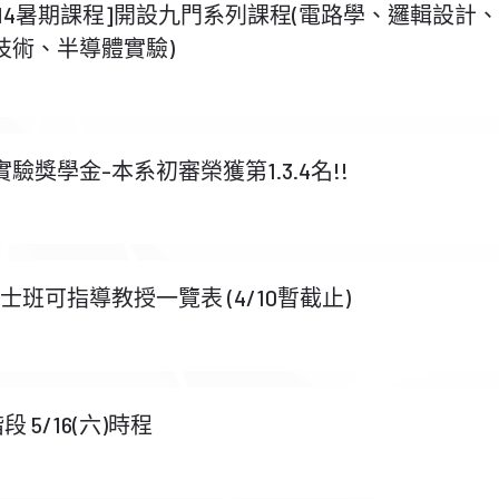
114暑期課程]開設九門系列課程(電路學、邏輯設計
技術、半導體實驗)
實驗獎學金-本系初審榮獲第1.3.4名!!
班可指導教授一覽表 (4/10暫截止)
5/16(六)時程