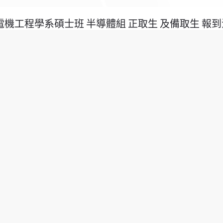
電機工程學系碩士班 半導體組 正取生 及備取生 報
魏庭驊之研究成果成功獲選發表於頂尖國際會議VLSI
1
2
3
4