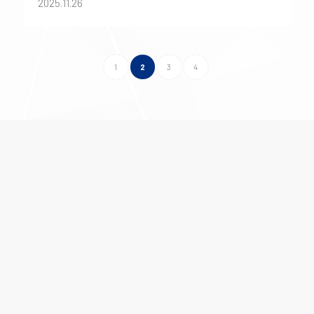
2025.11.26
1
2
3
4
Tel｜
(03) 571-2121
#31654 & #31676
Email｜
mee@nycu.edu.tw