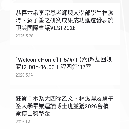
恭喜本系李宗恩老師與大學部學生林汯
淂、蘇子筌之研究成果成功獲選發表於
頂尖國際會議VLSI 2026
2026.3.28
[WelcomeHome] 115/4/11(六)系友回娘
家12:00～14:00工程四館117室
2026.3.14
狂賀！本系大四徐乙文、林汯淂及蘇子
筌大學畢業逕讀博士班並獲2026台積
電博士獎學金
2026.1.31