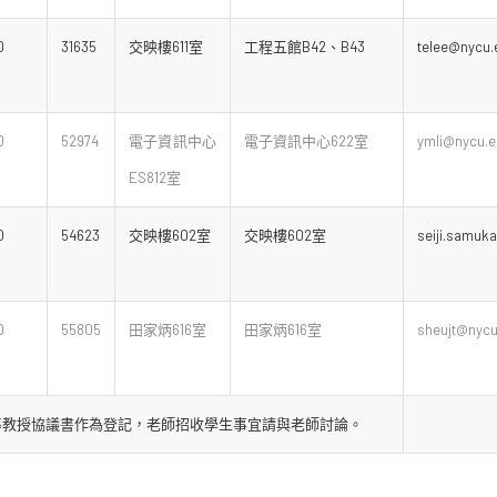
0
31635
交映樓611室
工程五館B42、B43
telee@nycu.
0
52974
電子資訊中心
電子資訊中心622室
ymli@nycu.e
ES812室
0
54623
交映樓602室
交映樓602室
seiji.samuk
0
55805
田家炳616室
田家炳616室
sheujt@nycu
導教授協議書作為登記，老師招收學生事宜請與老師討論。