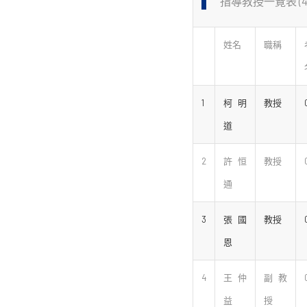
指導教授一覽表 (4
姓名
職稱
1
柯明
教授
道
2
許恒
教授
通
3
張國
教授
恩
4
王仲
副教
益
授