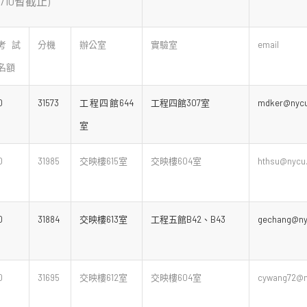
/10暫截止)
考試
分機
辦公室
實驗室
email
名額
0
31573
工程四館644
工程四館307室
mdker@nycu
室
0
31985
交映樓615室
交映樓604室
hthsu@nycu.
0
31884
交映樓613室
工程五館B42、B43
gechang@ny
0
31695
交映樓612室
交映樓604室
cywang72@n