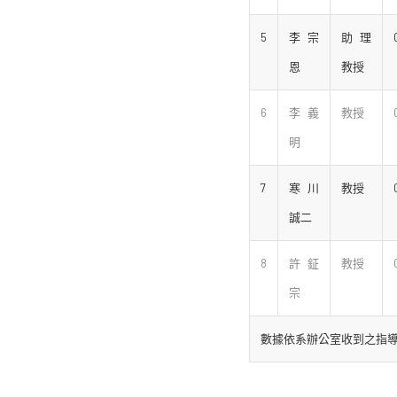
5
李宗
助理
恩
教授
6
李義
教授
明
7
寒川
教授
誠二
8
許鉦
教授
宗
數據依系辦公室收到之指