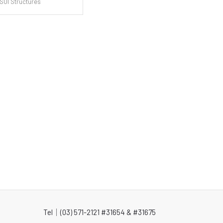
 SOI Structures
Tel｜
(03) 571-2121
#31654 & #31675