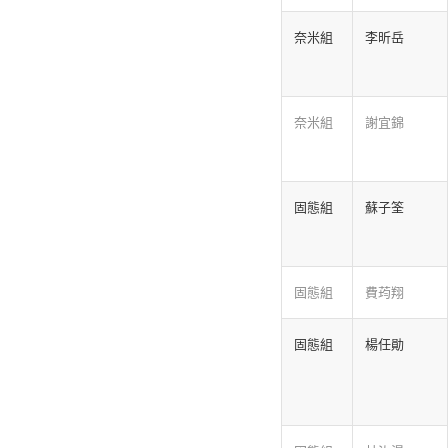
奈米組
李昕岳
奈米組
謝宜錦
固態組
蘇子筌
固態組
費荺翔
固態組
楊任勛