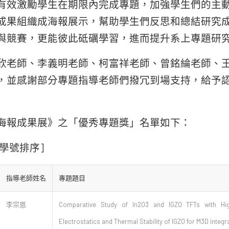
有效激勵學生在期限內完成專題，加強學生們的主
成果組織成海報展示，幫助學生們反思和總結研究
與競賽，更能彼此砥礪學習，進而提升系上專題研
欣老師、李義明老師、柯富祥老師、曾銘綸老師、
，並感謝部分專題指導老師們撥冗到場支持，給予
海報成果展》之「優秀專題獎」名單如下：
的學號排序]
指導老師姓名
專題題目
李宗恩
Comparative Study of In2O3 and IGZO TFTs with Hi
Electrostatics and Thermal Stability of IGZO for M3D integr