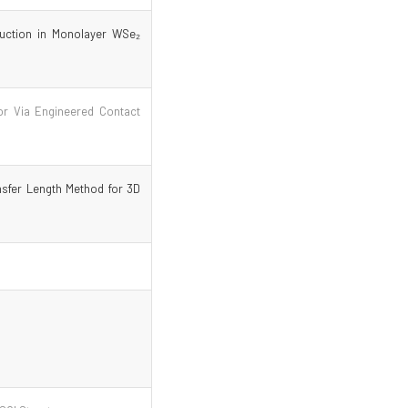
duction in Monolayer WSe₂
tor Via Engineered Contact
nsfer Length Method for 3D