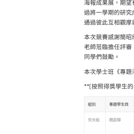
海報成果展，期望
過將一學期的研究
通過彼此互相觀摩
本次競賽感謝簡昭
老師蒞臨擔任評審
同學們鼓勵。
本次學士班《專題
**[按照得獎學生
組別
專題學生姓
奈米組
魏庭驊