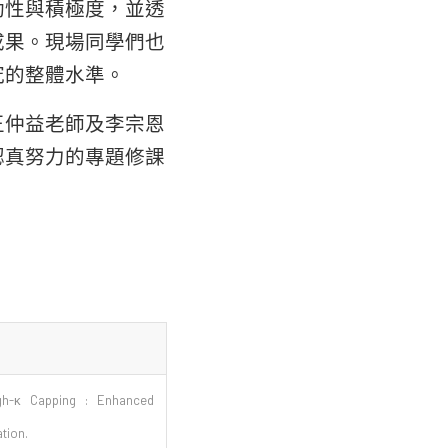
動性與積極度，並透
成果。現場同學們也
究的整體水準。
王仲益老師及李宗恩
認真努力的專題修課
gh-κ Capping : Enhanced
ation.