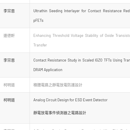
李宗恩
Ultrathin Seeding Interlayer for Contact Resistance Re
pFETs
連德軒
Enhancing Threshold Voltage Stability of Oxide Transis
Transfer
李宗恩
Contact Resistance Study in Scaled IGZO TFTs Using Tra
DRAM Application
柯明道
積體電路之靜電放電防護設計
柯明道
Analog Circuit Design for ESD Event Detector
靜電放電事件偵測器之電路設計