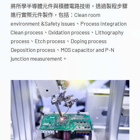
將所學半導體元件與積體電路技術，透過製程步驟
進行實際元件製作，包括：Clean room
environment &Safety issues、Process Integration
Clean process、Oxidation process、Lithography
process、Etch process、Doping process
Deposition process、MOS capacitor and P-N
junction measurement。