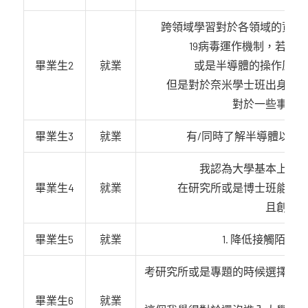
跨領域學習對於各領域的資訊來
19病毒運作機制，若是
畢業生2
就業
或是半導體的操作原理
但是對於奈米學士班出身的
對於一些事情
畢業生3
就業
有/同時了解半導體以及
我認為大學基本上都
畢業生4
就業
在研究所或是博士班能有
且創意
畢業生5
就業
1. 降低接觸陌生
考研究所或是專題的時候選擇比
畢業生6
就業