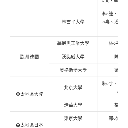
○文、盧○綸 
李○達、張○
林雪平大學
○嘉、潘○佑
逸
慕尼黑工業大學
林○平(一
歐洲 德國
漢諾威大學
陳○齊
奧格斯堡大學
梁○為
朱○宇、温○
北京大學
○揚
亞太地區大陸
清華大學
楊○銘
東京大學
鄭○鴻(一
亞太地區日本