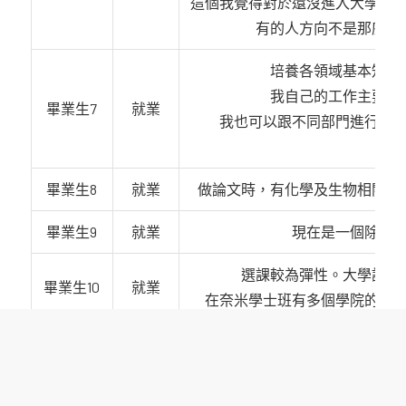
這個我覺得對於還沒進入大學正
有的人方向不是那麼明
培養各領域基本知識
我自己的工作主要是
畢業生7
就業
我也可以跟不同部門進行合
畢業生8
就業
做論文時，有化學及生物相關的
畢業生9
就業
現在是一個除了
選課較為彈性。大學課程
畢業生10
就業
在奈米學士班有多個學院的選
剛好我的碩
畢業生11
就業
1. 奈米學士班的跨領域課程包
2. 跨領域課程的電子及