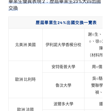
畢業生優異表現 2：歷屆畢業生23%大四出國
交換
歷屆畢業生24%出國交換一覽表
謝○生、薛○
○、徐○鴻(一
北美洲 美國
伊利諾大學香檳分校
陳○宇
（材料所3+2
安特衛普大學
周○儒、施
吳○駱(一學
歐洲 比利時
魯汶大學
雙聯學位、
禎、王○
波爾多大學
鍾○晏
歐洲 法國