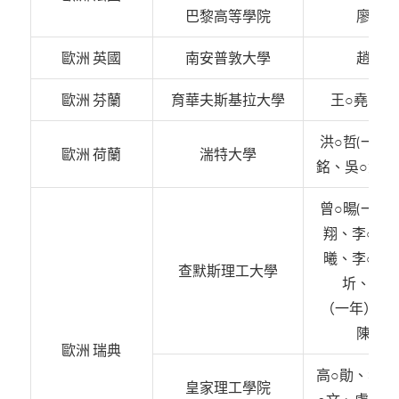
巴黎高等學院
廖○儀
歐洲 英國
南安普敦大學
趙○翰
歐洲 芬蘭
育華夫斯基拉大學
王○堯、顏
洪○哲(一年)
歐洲 荷蘭
湍特大學
銘、吳○瀓、
曾○暘(一年)
翔、李○潔
曦、李○峰
查默斯理工大學
圻、謝○
（一年）張
陳○葳
歐洲 瑞典
高○勛、李○
皇家理工學院