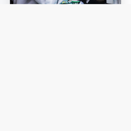
職涯發展
Tel｜
(03) 571-2121
#31654 & #31676
Email｜
mee@nycu.edu.tw
Add｜Room 106, Engineering Building D, 1001 University
Road, Hsinchu, Taiwan 300, ROC