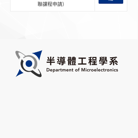
聯課程申請）
Tel｜
(03) 571-2121
#31654 & #31676
Email｜
mee@nycu.edu.tw
Add｜Room 106, Engineering Building D, 1001 University
Road, Hsinchu, Taiwan 300, ROC