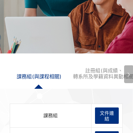
註冊組 (與成績、
下一頁
課務組 (與課程相關)
轉系所及學籍資料異動相關
文件連
課務組
結