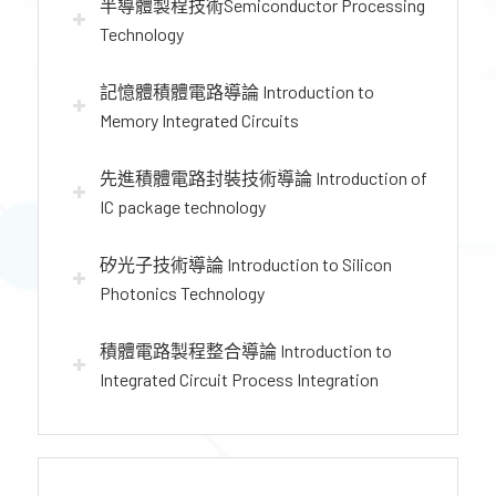
半導體製程技術Semiconductor Processing
Technology
記憶體積體電路導論 Introduction to
Memory Integrated Circuits
先進積體電路封裝技術導論 Introduction of
IC package technology
矽光子技術導論 Introduction to Silicon
Photonics Technology
積體電路製程整合導論 Introduction to
Integrated Circuit Process Integration