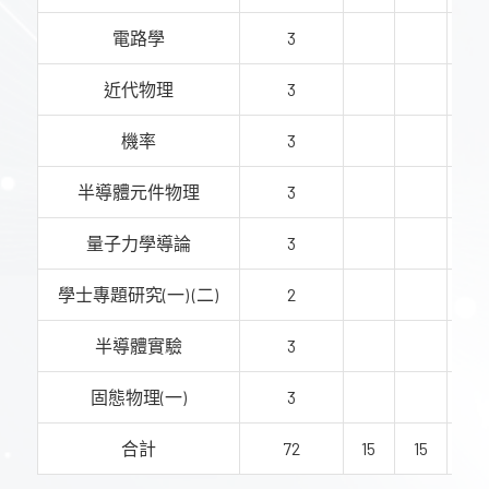
電路學
3
3
近代物理
3
機率
3
半導體元件物理
3
量子力學導論
3
學士專題研究(一) (二)
2
半導體實驗
3
固態物理(一)
3
合計
72
15
15
14