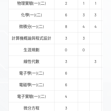
物理實驗(一) (二)
2
1
1
化學(一) (二)
6
3
3
微積分(一) (二)
8
4
4
計算機概論與程式設計
3
3
生涯規劃
0
0
線性代數
3
3
電子學(一) (二)
6
3
電磁學(一) (二)
6
3
電子實驗(一) (二)
4
2
微分方程
3
3