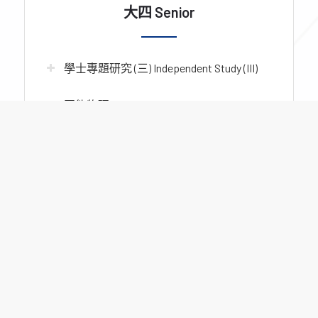
大四 Senior
學士專題研究 (三) Independent Study (III)
固態物理 (二) Solid State Physics (II)
電子材料或尖端半導體材料 Electronic
Materials
積體電路技術 (一) Integrated Circuit
Technology (I)
元件電路計測實驗 Device and Circuit
Characterization Laborotory
積體電路技術 (二) Integrated Circuit