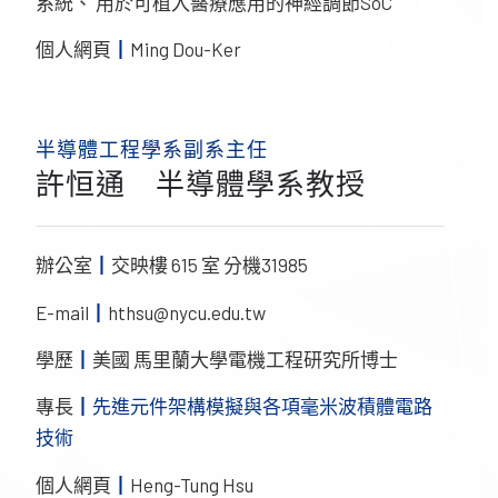
系統、 用於可植入醫療應用的神經調節SoC
個人網頁
┃
Ming Dou-Ker
半導體工程學系副系主任
許恒通 半導體學系教授
辦公室
┃
交映樓 615 室 分機31985
E-mail
┃
hthsu@nycu.edu.tw
學歷
┃
美國 馬里蘭大學電機工程研究所博士
專長
┃先進元件架構模擬與各項毫米波積體電路
技術
個人網頁
┃
Heng-Tung Hsu