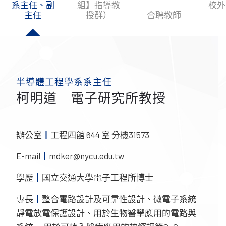
系主任、副
組】指導教
校外
主任
授群）
合聘教師
半導體工程學系系主任
柯明道 電子研究所教授
辦公室
┃
工程四館 644 室 分機31573
E-mail
┃
mdker@nycu.edu.tw
學歷
┃
國立交通大學電子工程所博士
專長
┃
整合電路設計及可靠性設計、微電子系統
靜電放電保護設計、用於生物醫學應用的電路與