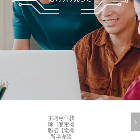
主聘專任教
下一頁
師（兼電機
聯招【電機
所半導體